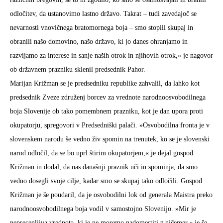
odločitev, da ustanovimo lastno državo. Takrat – tudi zavedajoč se
nevarnosti vnovičnega bratomornega boja – smo stopili skupaj in
obranili našo domovino, našo državo, ki jo danes ohranjamo in
razvijamo za interese in sanje naših otrok in njihovih otrok,« je nagovor
ob državnem prazniku sklenil predsednik Pahor.
Marijan Križman se je predsedniku republike zahvalil, da lahko kot
predsednik Zveze združenj borcev za vrednote narodnoosvobodilnega
boja Slovenije ob tako pomembnem prazniku, kot je dan upora proti
okupatorju, spregovori v Predsedniški palači. »Osvobodilna fronta je v
slovenskem narodu še vedno živ spomin na trenutek, ko se je slovenski
narod odločil, da se bo uprl štirim okupatorjem,« je dejal gospod
Križman in dodal, da nas današnji praznik uči in spominja, da smo
vedno dosegli svoje cilje, kadar smo se skupaj tako odločili. Gospod
Križman je še poudaril, da je osvobodilni lok od generala Maistra preko
narodnoosvobodilnega boja vodil v samostojno Slovenijo. »Mir je
neprecenljiva vrednota, ki je ne moremo nadomestiti z ničemer,« je še