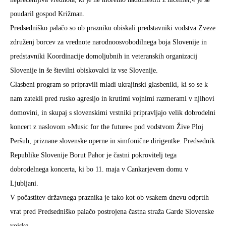
poudaril gospod Križman.
Predsedniško palačo so ob prazniku obiskali predstavniki vodstva Zveze
združenj borcev za vrednote narodnoosvobodilnega boja Slovenije in
predstavniki Koordinacije domoljubnih in veteranskih organizacij
Slovenije in še številni obiskovalci iz vse Slovenije.
Glasbeni program so pripravili mladi ukrajinski glasbeniki, ki so se k
nam zatekli pred rusko agresijo in krutimi vojnimi razmerami v njihovi
domovini, in skupaj s slovenskimi vrstniki pripravljajo velik dobrodelni
koncert z naslovom »
Music for the future
« pod vodstvom
Žive Ploj
Peršuh
, priznane slovenske operne in simfonične dirigentke. Predsednik
Republike Slovenije Borut Pahor je častni pokrovitelj tega
dobrodelnega koncerta, ki bo 11. maja v Cankarjevem domu v
Ljubljani.
V počastitev državnega praznika je tako kot ob vsakem dnevu odprtih
vrat pred Predsedniško palačo postrojena častna straža Garde Slovenske
vojske.