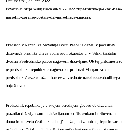
Datum: Sre., 27. apr. 2022
Povezava:
https://stajerska.eu/2022/04/27/upornistvo-je-skozi-nase-
narodno-zorenje-postalo-del-narodnega-znacaja/
Predsednik Republike Slovenije Borut Pahor je danes, v počastitev
državnega praznika dneva upora proti okupatorju, v Veliki kristalni
dvorani Predsedniške palače nagovoril državljane. Ob tej priložnosti se
je predsedniku republike z nagovorom pridružil Marijan Križman,
predsednik Zveze združenj borcev za vrednote narodnoosvobodilnega
boja Slovenije.
Predsednik republike je v svojem osrednjem govoru ob državnem
prazniku državljankam in državljanom ter Slovenkam in Slovencem
doma in po svetu čestital z najboljšimi željami za mirno, lepo in varno
prihodnost. Dejal je, da današnji praznik slavi uporništvo, saj smo se