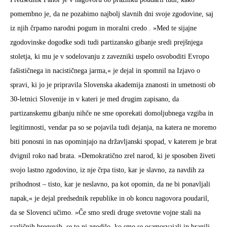
pomembno je, da ne pozabimo najbolj slavnih dni svoje zgodovine, saj
iz njih črpamo narodni pogum in moralni credo . »Med te sijajne
zgodovinske dogodke sodi tudi partizansko gibanje sredi prejšnjega
stoletja, ki mu je v sodelovanju z zavezniki uspelo osvoboditi Evropo
fašističnega in nacističnega jarma,« je dejal in spomnil na Izjavo o
spravi, ki jo je pripravila Slovenska akademija znanosti in umetnosti ob
30-letnici Slovenije in v kateri je med drugim zapisano, da
partizanskemu gibanju nihče ne sme oporekati domoljubnega vzgiba in
legitimnosti, vendar pa so se pojavila tudi dejanja, na katera ne moremo
biti ponosni in nas opominjajo na državljanski spopad, v katerem je brat
dvignil roko nad brata. »Demokratično zrel narod, ki je sposoben živeti
svojo lastno zgodovino, iz nje črpa tisto, kar je slavno, za navdih za
prihodnost – tisto, kar je neslavno, pa kot opomin, da ne bi ponavljali
napak,« je dejal predsednik republike in ob koncu nagovora poudaril,
da se Slovenci učimo. »Če smo sredi druge svetovne vojne stali na
različnih bregovih, se to ni zgodilo, ko smo se osamosvajali in branili