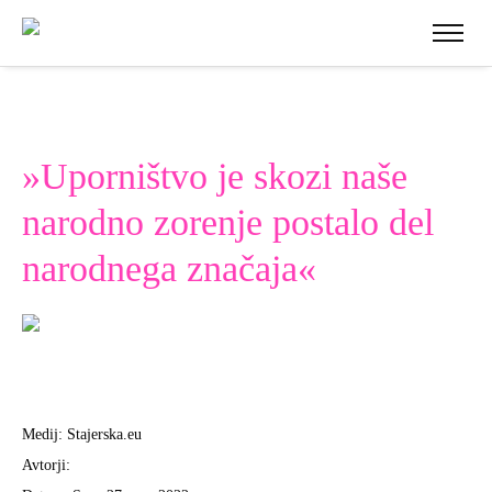
»Uporništvo je skozi naše
narodno zorenje postalo del
narodnega značaja«
Medij: Stajerska.eu
Avtorji: