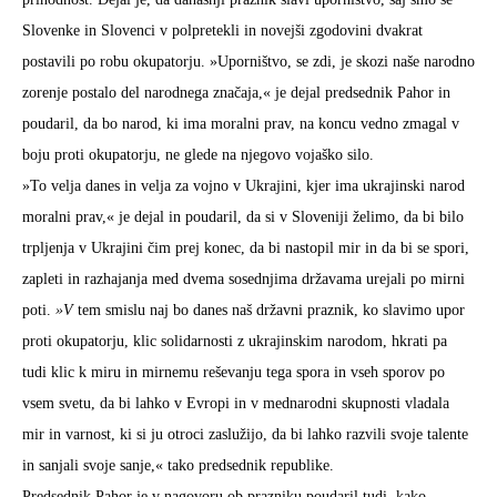
Slovenke in Slovenci v polpretekli in novejši zgodovini dvakrat
postavili po robu okupatorju. »Uporništvo, se zdi, je skozi naše narodno
zorenje postalo del narodnega značaja,« je dejal predsednik Pahor in
poudaril, da bo narod, ki ima moralni prav, na koncu vedno zmagal v
boju proti okupatorju, ne glede na njegovo vojaško silo.
»To velja danes in velja za vojno v Ukrajini, kjer ima ukrajinski narod
moralni prav,« je dejal in poudaril, da si v Sloveniji želimo, da bi bilo
trpljenja v Ukrajini čim prej konec, da bi nastopil mir in da bi se spori,
zapleti in razhajanja med dvema sosednjima državama urejali po mirni
poti.
»V
tem smislu naj bo danes naš državni praznik, ko slavimo upor
proti okupatorju, klic solidarnosti z ukrajinskim narodom, hkrati pa
tudi klic k miru in mirnemu reševanju tega spora in vseh sporov po
vsem svetu, da bi lahko v Evropi in v mednarodni skupnosti vladala
mir in varnost, ki si ju otroci zaslužijo, da bi lahko razvili svoje talente
in sanjali svoje sanje,« tako predsednik republike.
Predsednik Pahor je v nagovoru ob prazniku poudaril tudi, kako