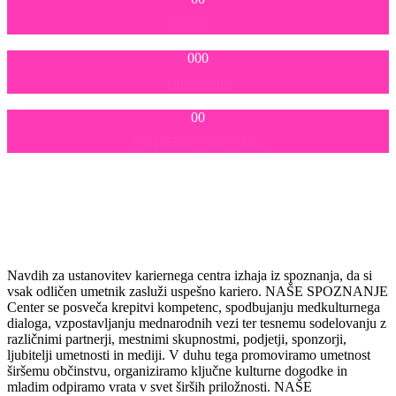
NARODNOSTI
000
PROGRAMOV
00
PARTNERSKIH INSTITUCIJ
Navdih za ustanovitev kariernega centra izhaja iz spoznanja, da si
vsak odličen umetnik zasluži uspešno kariero.
NAŠE SPOZNANJE
Center se posveča krepitvi kompetenc, spodbujanju medkulturnega
dialoga, vzpostavljanju mednarodnih vezi ter tesnemu sodelovanju z
različnimi partnerji, mestnimi skupnostmi, podjetji, sponzorji,
ljubitelji umetnosti in mediji. V duhu tega promoviramo umetnost
širšemu občinstvu, organiziramo ključne kulturne dogodke in
mladim odpiramo vrata v svet širših priložnosti.
NAŠE