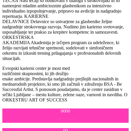
TEČAJI
Naši tečaji so oblikovani v dialogu s strokovnjaki in so
namenjeni mladim ambicioznim glasbenikom za intenzivno
individualno izpopolnjevanje, pripravo na avdicije in nadgradnjo
repertoarja.
KARIERNE
DELAVNICE
Delavnice so ustvarjene za glasbenike željne
nadgradnje strokovnega razvoja. Nudimo jim karierno svetovanje,
usposabljanje ter prakso za krepitev kompetenc in samozavesti.
ORKESTRSKA
AKADEMIJA
Akademija je izčrpen program za udeležence, ki
želijo razvijati tehnične spretnosti, sodelovati v simfoničnem
orkestru in izkusiti trening prilagajanja v profesionalnih delovnih
situacijah.
Evropski karierni center je most med
različnimi skupnostmi, ki jih družijo
enake ambicije.
Predstavlja nadgradnjo prejšnjih nacionalnih in
mednarodnih projektov, ki smo jih začrtali v združenju BSA - Be
Successful Artist. S ponosom poudarjamo, da je center zasidran v
srčiki Ljubljane – mestu kulture, zelene oaze, varnosti in navdiha.
O
ORKESTRU
ART OF SUCCESS
0000
UMETNIKOV
00