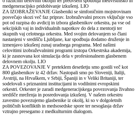
o različnih delovnih okoljih ter predvsem spodbuja medvrstniško in
medgeneracijsko pridobivanje izkušenj.
LIO
ZA IZOBRAŽEVANJE
Glasbeniki se simfoničnim mojstrovinam
posvečajo skozi več faz priprav. Izobraževalni proces vključuje vso
pot od razpisa do avdicij in izbora glasbenikov orkestra, pa vse od
sekcijskih vaj in individualnih napotkov do dela z mentorji ter
skupnih vaj celotnega orkestra. Med svojim delovanjem so člani
nastanjeni v središču Ljubljane, kar spodbuja dodatno druženje in
izmenjavo izkušenj zunaj uradnega programa. Med našimi
celovitimi izobraževalnimi programi izstopa Orkestrska akademija,
ki je zasnovana kot simulacija dela v profesionalnem glasbenem
delovnem okolju.
LIO
ZA POVEZOVANJE
V preteklem desetletju smo gostili več kot
800 glasbenikov iz 42 držav. Nastopali smo po Sloveniji, Italiji,
Avstriji, na Hrvaškem, v Srbiji, Španiji in v Veliki Britaniji, ter
sodelovali s priznanimi institucijami in vodilnimi evropskimi
orkestri. Orkester je zaradi medgeneracijskega povezovanja živahno
središče mreženja in posredovanja izkušenj. V našem orkestru
zavestno povezujemo glasbenike iz okolij, ki so v dolgoletnih
političnih konfliktih in medsosedske spore ter nesoglasja držav
vztrajno presegamo z medkulturnim dialogom.