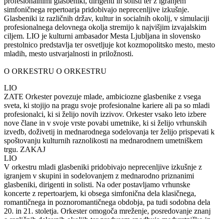
profesionalnimi glasbeniki, dirigenti in solisti ter z igranjem
simfoničnega repertoarja pridobivajo neprecenljive izkušnje.
Glasbeniki iz različnih držav, kultur in socialnih okolij, v simulaciji
profesionalnega delovnega okolja stremijo k najvišjim izvajalskim
ciljem. LIO je kulturni ambasador Mesta Ljubljana in slovensko
prestolnico predstavlja ter osvetljuje kot kozmopolitsko mesto, mesto
mladih, mesto ustvarjalnosti in priložnosti.
O ORKESTRU
O ORKESTRU
LIO
ZATE
Orkester povezuje mlade, ambiciozne glasbenike z vsega
sveta, ki stojijo na pragu svoje profesionalne kariere ali pa so mladi
profesionalci, ki si želijo novih izzivov. Orkester vsako leto izbere
nove člane in v svoje vrste povabi umetnike, ki si želijo vrhunskih
izvedb, doživetij in mednarodnega sodelovanja ter želijo prispevati k
spoštovanju kulturnih raznolikosti na mednarodnem umetniškem
trgu.
ZAKAJ
LIO
V orkestru mladi glasbeniki pridobivajo neprecenljive izkušnje z
igranjem v skupini in sodelovanjem z mednarodno priznanimi
glasbeniki, dirigenti in solisti. Na oder postavljamo vrhunske
koncerte z repertoarjem, ki obsega simfonična dela klasičnega,
romantičnega in poznoromantičnega obdobja, pa tudi sodobna dela
20. in 21. stoletja. Orkester omogoča mreženje, posredovanje znanj