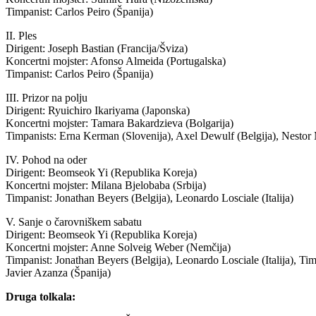
Timpanist: Carlos Peiro (Španija)
II. Ples
Dirigent: Joseph Bastian (Francija/Šviza)
Koncertni mojster: Afonso Almeida (Portugalska)
Timpanist: Carlos Peiro (Španija)
III. Prizor na polju
Dirigent: Ryuichiro Ikariyama (Japonska)
Koncertni mojster: Tamara Bakardzieva (Bolgarija)
Timpanists: Erna Kerman (Slovenija), Axel Dewulf (Belgija), Nestor M
IV. Pohod na oder
Dirigent: Beomseok Yi (Republika Koreja)
Koncertni mojster: Milana Bjelobaba (Srbija)
Timpanist: Jonathan Beyers (Belgija), Leonardo Losciale (Italija)
V. Sanje o čarovniškem sabatu
Dirigent: Beomseok Yi (Republika Koreja)
Koncertni mojster: Anne Solveig Weber (Nemčija)
Timpanist: Jonathan Beyers (Belgija), Leonardo Losciale (Italija), Ti
Javier Azanza (Španija)
Druga tolkala: