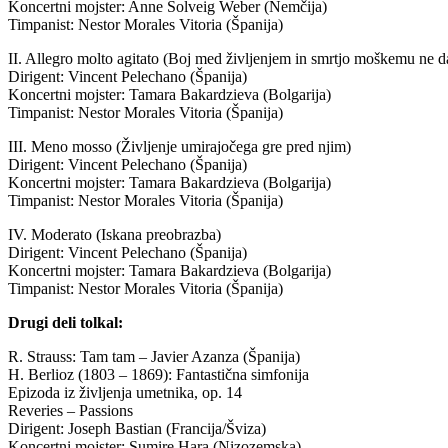
Koncertni mojster: Anne Solveig Weber (Nemčija)
Timpanist: Nestor Morales Vitoria (Španija)
II. Allegro molto agitato (Boj med življenjem in smrtjo moškemu ne d
Dirigent: Vincent Pelechano (Španija)
Koncertni mojster: Tamara Bakardzieva (Bolgarija)
Timpanist: Nestor Morales Vitoria (Španija)
III. Meno mosso (Življenje umirajočega gre pred njim)
Dirigent: Vincent Pelechano (Španija)
Koncertni mojster: Tamara Bakardzieva (Bolgarija)
Timpanist: Nestor Morales Vitoria (Španija)
IV. Moderato (Iskana preobrazba)
Dirigent: Vincent Pelechano (Španija)
Koncertni mojster: Tamara Bakardzieva (Bolgarija)
Timpanist: Nestor Morales Vitoria (Španija)
Drugi deli tolkal:
R. Strauss: Tam tam – Javier Azanza (Španija)
H. Berlioz (1803 – 1869): Fantastična simfonija
Epizoda iz življenja umetnika, op. 14
Reveries – Passions
Dirigent: Joseph Bastian (Francija/Šviza)
Koncertni mojster: Sumire Hara (Nizozemska)