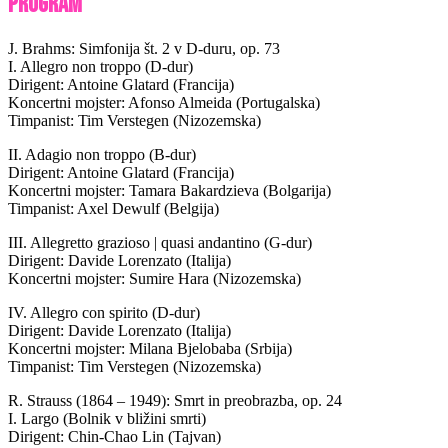
Program
J. Brahms: Simfonija št. 2 v D-duru, op. 73
I. Allegro non troppo (D-dur)
Dirigent: Antoine Glatard (Francija)
Koncertni mojster: Afonso Almeida (Portugalska)
Timpanist: Tim Verstegen (Nizozemska)
II. Adagio non troppo (B-dur)
Dirigent: Antoine Glatard (Francija)
Koncertni mojster: Tamara Bakardzieva (Bolgarija)
Timpanist: Axel Dewulf (Belgija)
III. Allegretto grazioso | quasi andantino (G-dur)
Dirigent: Davide Lorenzato (Italija)
Koncertni mojster: Sumire Hara (Nizozemska)
IV. Allegro con spirito (D-dur)
Dirigent: Davide Lorenzato (Italija)
Koncertni mojster: Milana Bjelobaba (Srbija)
Timpanist: Tim Verstegen (Nizozemska)
R. Strauss (1864 – 1949): Smrt in preobrazba, op. 24
I. Largo (Bolnik v bližini smrti)
Dirigent: Chin-Chao Lin (Tajvan)