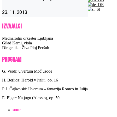
23. 11. 2013
Izvajalci
Mednarodni orkester Ljubljana
Gilad Karni, viola
Dirigentka: Živa Ploj Peršuh
Program
G. Verdi: Uvertura Moč usode
H. Berlioz: Harold v Italiji, op. 16
P. I. Čajkovski: Uvertura – fantazija Romeo in Julija
E. Elgar: Na jugu (Alassio), op. 50
Share: