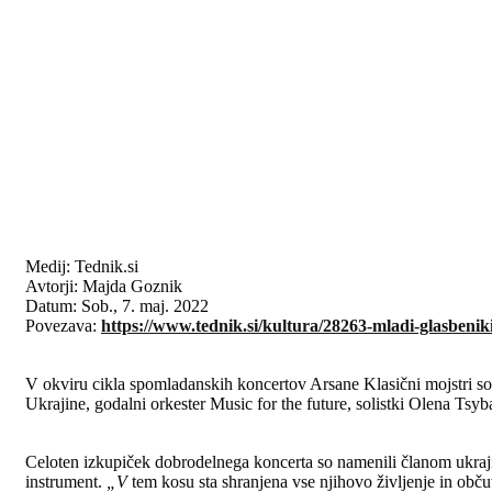
Medij: Tednik.si
Avtorji: Majda Goznik
Datum: Sob., 7. maj. 2022
Povezava:
https://www.tednik.si/kultura/28263-mladi-glasbenik
V okviru cikla spomladanskih koncertov Arsane Klasični mojstri so 2
Ukrajine, godalni orkester
Music for the future
, solistki Olena Tsy
Celoten izkupiček dobrodelnega koncerta so namenili članom ukrajins
instrument.
„V
tem kosu sta shranjena vse njihovo življenje in obču