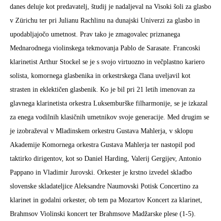
danes deluje kot predavatelj, študij je nadaljeval na Visoki šoli za glasbo
v Zürichu ter pri Julianu Rachlinu na dunajski Univerzi za glasbo in
upodabljajočo umetnost. Prav tako je zmagovalec priznanega
Mednarodnega violinskega tekmovanja Pablo de Sarasate. Francoski
klarinetist Arthur Stockel se je s svojo virtuozno in večplastno kariero
solista, komornega glasbenika in orkestrskega člana uveljavil kot
strasten in eklektičen glasbenik. Ko je bil pri 21 letih imenovan za
glavnega klarinetista orkestra Luksemburške filharmonije, se je izkazal
za enega vodilnih klasičnih umetnikov svoje generacije. Med drugim se
je izobraževal v Mladinskem orkestru Gustava Mahlerja, v sklopu
Akademije Komornega orkestra Gustava Mahlerja ter nastopil pod
taktirko dirigentov, kot so Daniel Harding, Valerij Gergijev, Antonio
Pappano in Vladimir Jurovski. Orkester je krstno izvedel skladbo
slovenske skladateljice Aleksandre Naumovski Potisk Concertino za
klarinet in godalni orkester, ob tem pa Mozartov Koncert za klarinet,
Brahmsov Violinski koncert ter Brahmsove Madžarske plese (1-5).