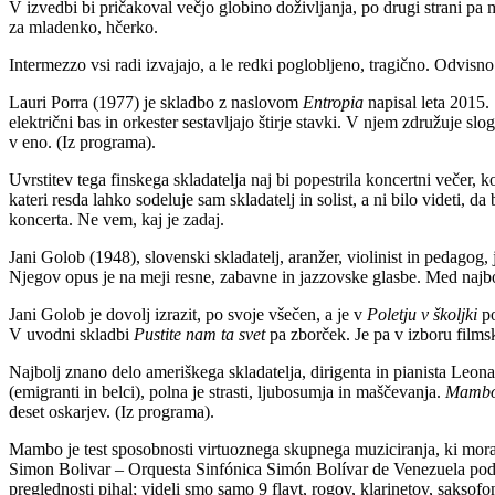
V izvedbi bi pričakoval večjo globino doživljanja, po drugi strani pa 
za mladenko, hčerko.
Intermezzo vsi radi izvajajo, a le redki poglobljeno, tragično. Odvisno 
Lauri Porra (1977) je skladbo z naslovom
Entropia
napisal leta 2015.
električni bas in orkester sestavljajo štirje stavki. V njem združuje sl
v eno. (Iz programa).
Uvrstitev tega finskega skladatelja naj bi popestrila koncertni večer, 
kateri resda lahko sodeluje sam skladatelj in solist, a ni bilo videti, 
koncerta. Ne vem, kaj je zadaj.
Jani Golob (1948), slovenski skladatelj, aranžer, violinist in pedagog, 
Njegov opus je na meji resne, zabavne in jazzovske glasbe. Med najbo
Jani Golob je dovolj izrazit, po svoje všečen, a je v
Poletju v školjki
po
V uvodni skladbi
Pustite nam ta svet
pa zborček. Je pa v izboru filmske
Najbolj znano delo ameriškega skladatelja, dirigenta in pianista Leo
(emigranti in belci), polna je strasti, ljubosumja in maščevanja.
Mamb
deset oskarjev. (Iz programa).
Mambo je test sposobnosti virtuoznega skupnega muziciranja, ki mora t
Simon Bolivar – Orquesta Sinfónica Simón Bolívar de Venezuela pod 
preglednosti pihal; videli smo samo 9 flavt, rogov, klarinetov, saksofo