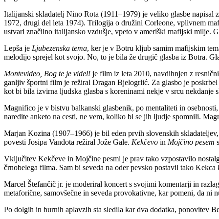
Italijanski skladatelj Nino Rota (1911–1979) je veliko glasbe napisa
1972, drugi del leta 1974). Trilogija o družini Corleone, vplivnem maf
ustvari značilno italijansko vzdušje, vpeto v ameriški mafijski milje.
Lepša je
Ljubezenska tema
, ker je v Botru kljub samim mafijskim tema
melodijo sprejel kot svojo. No, to je bila že drugič glasba iz Botra. Gl
Montevideo, Bog te je videl!
je film iz leta 2010, navdihnjen z resni
ganljiv športni film je režiral Dragan Bjelogrlić. Za glasbo je poskrb
kot bi bila izvirna ljudska glasba s koreninami nekje v srcu nekdanje 
Magnifico je v bistvu balkanski glasbenik, po mentaliteti in osebnosti
naredite anketo na cesti, ne vem, koliko bi se jih ljudje spomnili. Magn
Marjan Kozina (1907–1966) je bil eden prvih slovenskih skladateljev, 
povesti Josipa Vandota režiral Jože Gale.
Kekčevo
in
Mojčino pesem
s
Vključitev Kekčeve in Mojčine pesmi je prav tako vzpostavilo nostalgi
črnobelega filma. Sam bi seveda na oder pevsko postavil tako Kekca k
Marcel Štefančič jr. je moderiral koncert s svojimi komentarji in razla
metaforične, samovšečne in seveda provokativne, kar pomeni, da ni n
Po dolgih in burnih aplavzih sta sledila kar dva dodatka, ponovitev B