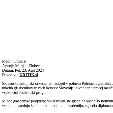
Medij: Kritik.si
Avtorji: Marijan Zlobec
Datum: Pet. 23. Aug 2024
Povezava:
KRITIK.si
Slovenski mladinski orkester je nastopil v polnem Poletnem gledališč
mladih glasbenikov iz vseh koncev Slovenije in vendarle precej različn
vsakoletni festivalski program.
Mlade glasbenike podpirajo vsi festivali, ne glede na kasnejšo indivi
vstopu na srednjo šolo ter maturo tam in akademijo, saj celo diplomant