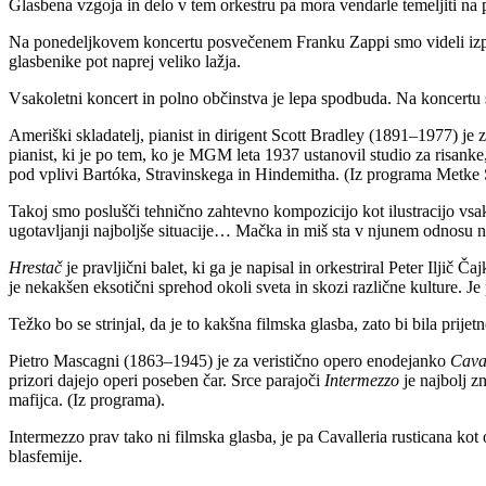
Glasbena vzgoja in delo v tem orkestru pa mora vendarle temeljiti na p
Na ponedeljkovem koncertu posvečenem Franku Zappi smo videli izp
glasbenike pot naprej veliko lažja.
Vsakoletni koncert in polno občinstva je lepa spodbuda. Na koncertu s
Ameriški skladatelj, pianist in dirigent Scott Bradley (1891–1977) 
pianist, ki je po tem, ko je MGM leta 1937 ustanovil studio za risanke,
pod vplivi Bartóka, Stravinskega in Hindemitha. (Iz programa Metke 
Takoj smo poslušči tehnično zahtevno kompozicijo kot ilustracijo vsakr
ugotavljanji najboljše situacije… Mačka in miš sta v njunem odnosu ne
Hrestač
je pravljični balet, ki ga je napisal in orkestriral Peter Iljič
je nekakšen eksotični sprehod okoli sveta in skozi različne kulture. Je p
Težko bo se strinjal, da je to kakšna filmska glasba, zato bi bila prijet
Pietro Mascagni (1863–1945) je za veristično opero enodejanko
Cava
prizori dajejo operi poseben čar. Srce parajoči
Intermezzo
je najbolj z
mafijca. (Iz programa).
Intermezzo prav tako ni filmska glasba, je pa Cavalleria rusticana kot
blasfemije.