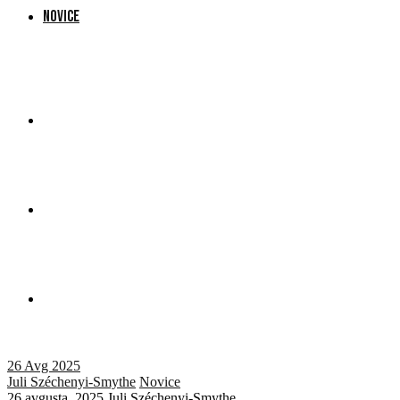
NOVICE
26
Avg 2025
Juli Széchenyi-Smythe
Novice
26 avgusta, 2025
Juli Széchenyi-Smythe