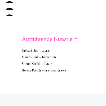
Aufführende Künstler*
Urška Žižek – sopran
Marcos Fink – basbariton
Simon Krečič – klavir
Helena Peršuh – dramska igralka