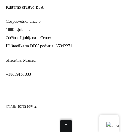
Kulturno društvo BSA
Gosposvetska ulica 5
1000 Ljubljana
Občina: Ljubljana – Center
ID številka za DDV podjetja: 65042271
office@art-bsa.eu
+38659161033
[ninja_form id=”2″]