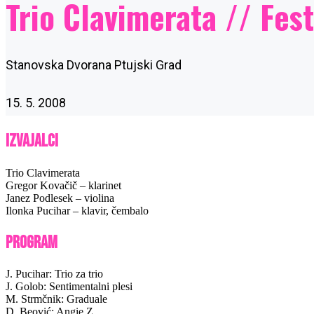
Trio Clavimerata // Fest
Stanovska Dvorana Ptujski Grad
15. 5. 2008
Izvajalci
Trio Clavimerata
Gregor Kovačič – klarinet
Janez Podlesek – violina
Ilonka Pucihar – klavir, čembalo
Program
J. Pucihar: Trio za trio
J. Golob: Sentimentalni plesi
M. Strmčnik: Graduale
D. Beović: Angie Z