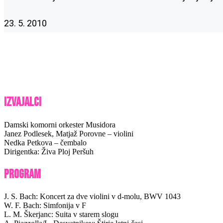
23. 5. 2010
Izvajalci
Damski komorni orkester Musidora
Janez Podlesek, Matjaž Porovne – violini
Nedka Petkova – čembalo
Dirigentka: Živa Ploj Peršuh
Program
J. S. Bach: Koncert za dve violini v d-molu, BWV 1043
W. F. Bach: Simfonija v F
L. M. Škerjanc: Suita v starem slogu