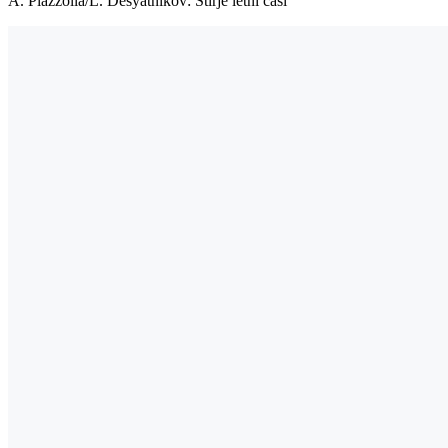
A. Piazzolla/L. Desyatnikov: Štirje letni časi