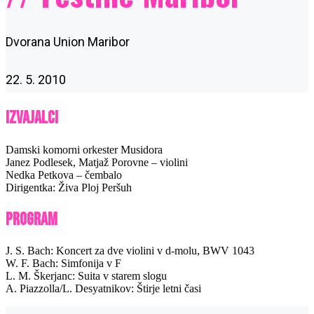
Dvorana Union Maribor
22. 5. 2010
Izvajalci
Damski komorni orkester Musidora
Janez Podlesek, Matjaž Porovne – violini
Nedka Petkova – čembalo
Dirigentka: Živa Ploj Peršuh
Program
J. S. Bach: Koncert za dve violini v d-molu, BWV 1043
W. F. Bach: Simfonija v F
L. M. Škerjanc: Suita v starem slogu
A. Piazzolla/L. Desyatnikov: Štirje letni časi