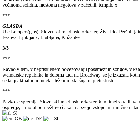
večinoma solidna, mestoma negotova v začetnih tempih. x
***
GLASBA
Ute Lemper (glas),
Slovenski mladinski orkester
,
Živa Ploj Peršuh
(di
Festival Ljubljana, Ljubljana, Križanke
3/5
***
Ravno v tem, v neprisiljenem povezovanju posameznih songov, v kate
weimarske republike in deloma tudi na Broadway, se je izkazala kot 
sedanji aktualni trenutek s težkimi izkušnjami preteklosti.
***
Pevko je spremljal
Slovenski mladinski orkester
, ki ni imel zavidljive
ospredje, a moral potrpežljivo čakati na svoje vstope in ritmično natan