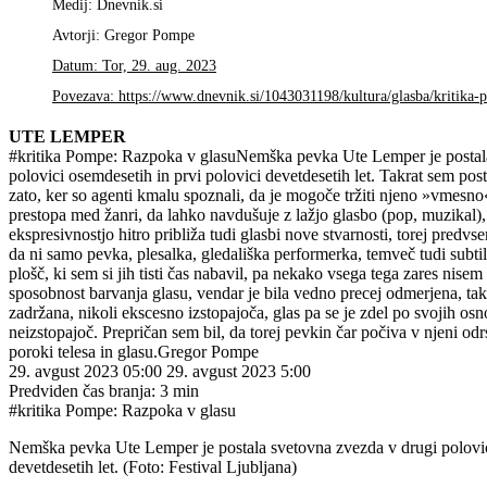
Medij: Dnevnik.si
Avtorji: Gregor Pompe
Datum: Tor, 29. aug. 2023
Povezava: https://www.dnevnik.si/1043031198/kultura/glasba/kritika
UTE LEMPER
#kritika Pompe: Razpoka v glasuNemška pevka Ute Lemper je postal
polovici osemdesetih in prvi polovici devetdesetih let. Takrat sem pos
zato, ker so agenti kmalu spoznali, da je mogoče tržiti njeno »vmesno« 
prestopa med žanri, da lahko navdušuje z lažjo glasbo (pop, muzikal),
ekspresivnostjo hitro približa tudi glasbi nove stvarnosti, torej pre
da ni samo pevka, plesalka, gledališka performerka, temveč tudi subti
plošč, ki sem si jih tisti čas nabavil, pa nekako vsega tega zares nisem z
sposobnost barvanja glasu, vendar je bila vedno precej odmerjena, tak
zadržana, nikoli ekscesno izstopajoča, glas pa se je zdel po svojih os
neizstopajoč. Prepričan sem bil, da torej pevkin čar počiva v njeni odr
poroki telesa in glasu.Gregor Pompe
29. avgust 2023 05:00 29. avgust 2023 5:00
Predviden čas branja: 3 min
#kritika Pompe: Razpoka v glasu
Nemška pevka Ute Lemper je postala svetovna zvezda v drugi polovici
devetdesetih let. (Foto: Festival Ljubljana)