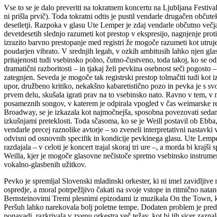
Vse to se je dalo preveriti na tokratnem koncertu na Ljubljana Festiv
ni prišla prvič). Toda tokratni odtis je pustil vendarle drugačen občut
desetletji. Razpoka v glasu Ute Lemper je zdaj vendarle občutno večj
devetdesetih slednjo razumeti kot prestop v ekspresijo, nagnjenje proti
izrazito barvno prestopanje med registri že mogoče razumeti kot utruje
poudarjen vibrato. V srednjih legah, v ozkih ambitusih lahko njen glas
pritajenosti tudi vsebinsko polno, čutno-čustveno, toda takoj, ko se od
dramatični razboritosti – in tjakaj želi pevkina osebnost seči pogosto 
zategnjen. Seveda je mogoče tak registrski prestop tolmačiti tudi kot iz
upor, družbeno kritiko, nekakšno kabaretistično pozo in pevka je s s
prvem delu, skušala igrati prav na to vsebinsko nato. Ravno v tem, v
posameznih songov, v katerem je odpirala vpogled v čas weimarske re
Broadway, se je izkazala kot najmočnejša, sposobna povezovati sedanj
izkušnjami preteklosti. Toda sčasoma, ko se je Weill postavil ob Ebba, 
vendarle precej raznolike avtorje – so zveneli interpretativni nastavk
odvisni od osnovnih specifik in kondicije pevkinega glasu. Ute Lempe
razdajala – v celoti je koncert trajal skoraj tri ure –, a morda bi krajši
Weilla, kjer je mogoče glasovne nečistoče spretno vsebinsko instrument
vokalno-glasbenih užitkov.
Pevko je spremljal
Slovenski mladinski orkester
, ki ni imel zavidljive
ospredje, a moral potrpežljivo čakati na svoje vstope in ritmično natanč
Bernsteinovimi Tremi plesnimi epizodami iz muzikala On the Town, k
Peršuh
lahko narekovala bolj poletne tempe. Dodaten problem je predst
ponavadi, razkrivala v zvenu orkestra več težav, kot bi jih sicer zaznal