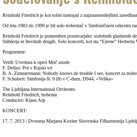
Reinhold Friedrich je kot solist nastopal z najznamenitejšimi zasedb
Od leta 1983 do 1999 je bil solo trobentač v Simfoničnem orkestru rad
Reinhold Friedrich je pomemben poustvarjalec sodobnih glasbenih de
Stäblerja in številnih drugih. Solo koncerti, kot sta “Eirene” Herb
Programme:
Verdi: Uvertura k operi Moč usode
F. Delius: Pot v Rajski vrt
B. A. Zimmermann: Nobody knows de trouble I see, koncert za trobe
F. Schubert: Simfonija št. 9 (8) v C-duru, D944, »Velika«
The Ljubljana International Orchestra
Reinhold Friedrich, trobenta
Conductor: Klaus Arp
KONCERT:
17. 7. 2013 / Dvorana Marjana Kozine Slovenska Filharmonija Ljubl